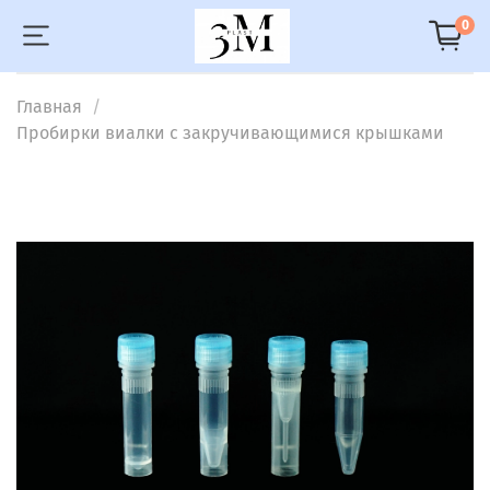
0
Главная
Пробирки виалки с закручивающимися крышками