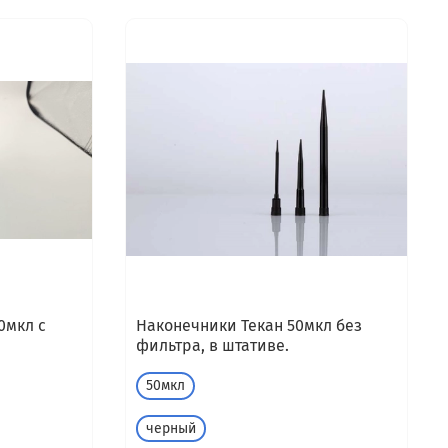
0мкл с
Наконечники Текан 50мкл без
фильтра, в штативе.
50мкл
черный