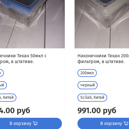
ечники Текан 50мкл с
Наконечники Текан 200
ром, в штативе.
фильтром, в штативе.
л
200мкл
ый
черный
b, Китай
Scilab, Китай
4.00 руб
991.00 руб
В корзину
В корзину