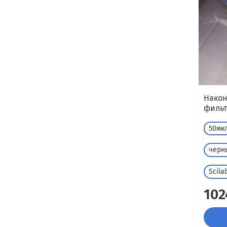
Након
фильт
50мк
черн
Scila
102