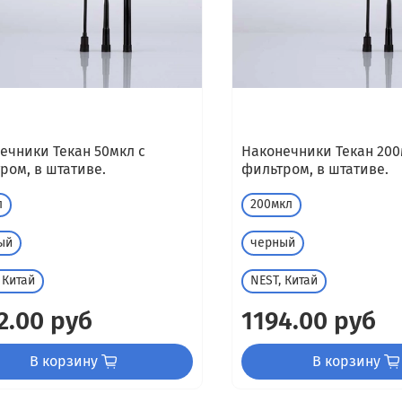
ечники Текан 50мкл с
Наконечники Текан 200
ром, в штативе.
фильтром, в штативе.
л
200мкл
ый
черный
 Китай
NEST, Китай
2.00 руб
1194.00 руб
В корзину
В корзину