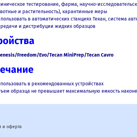
линическое тестирование, фарма, научно-исследовательс
вотные и растительность), карантинные меры
пользовать в автоматических станциях Текан, система ав
ередачи и дистрибуции жидких образцов
ройства
Genesis/Freedom/Evo/Tecan MiniPrep/Tecan Cavro
ечание
спользовать в рекомендованных устройствах
бъем образца не превышает максимальную емкость након
 и оферта