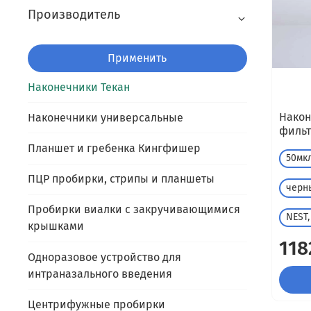
Производитель
Применить
Наконечники Текан
Након
Наконечники универсальные
фильт
Планшет и гребенка Кингфишер
50мк
ПЦР пробирки, стрипы и планшеты
черн
Пробирки виалки с закручивающимися
NEST,
крышками
118
Одноразовое устройство для
интраназального введения
Центрифужные пробирки