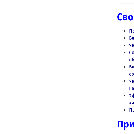
Сво
П
Бе
Ун
С
об
Б
с
Ун
н
Э
х
П
Пр