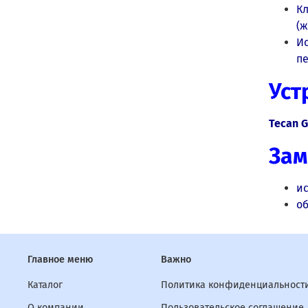
К
(ж
Ис
п
Уст
Tecan 
Зам
и
о
Главное меню
Важно
Каталог
Политика конфиденциальности
О компании
Пользовательское соглашение