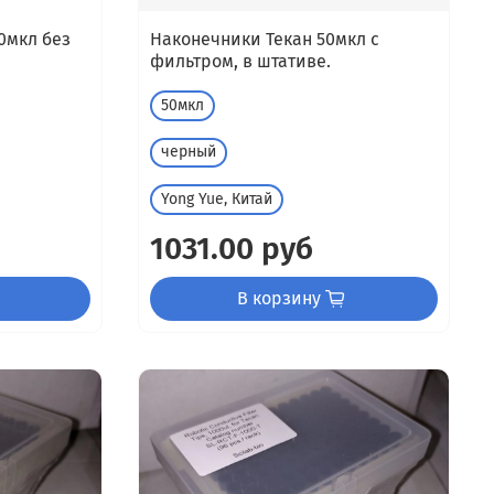
0мкл без
Наконечники Текан 50мкл с
фильтром, в штативе.
50мкл
черный
Yong Yue, Китай
1031.00 руб
В корзину