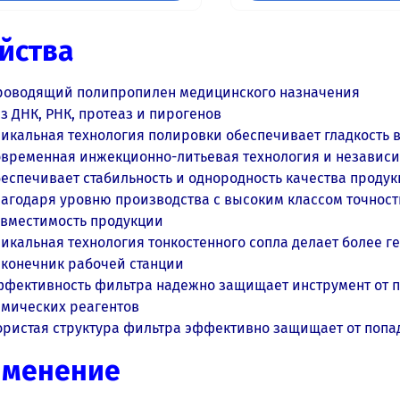
йства
роводящий полипропилен медицинского назначения
з ДНК, РНК, протеаз и пирогенов
икальная технология полировки обеспечивает гладкость 
овременная инжекционно-литьевая технология и независ
еспечивает стабильность и однородность качества проду
лагодаря уровню производства с высоким
классом точнос
овместимость продукции
икальная технология тонкостенного сопла делает более 
аконечник рабочей станции
ффективность фильтра надежно защищает инструмент от п
имических реагентов
ористая структура фильтра эффективно защищает от поп
именение