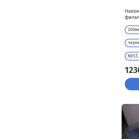
Након
фильт
200м
черн
NEST,
123