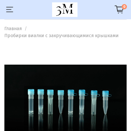
0
Главная
Пробирки виалки с закручивающимися крышками