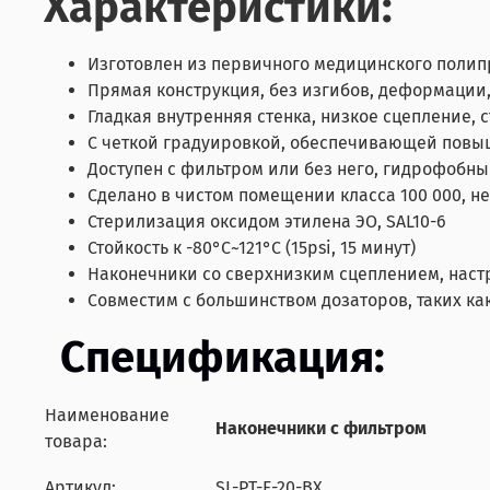
Характеристики:
Изготовлен из первичного медицинского полип
Прямая конструкция, без изгибов, деформации,
Гладкая внутренняя стенка, низкое сцепление, 
С четкой градуировкой, обеспечивающей повы
Доступен с фильтром или без него, гидрофобн
Сделано в чистом помещении класса 100 000, н
Стерилизация оксидом этилена ЭО, SAL10-6
Стойкость к -80°С~121°С (15psi, 15 минут)
Наконечники со сверхнизким сцеплением, наст
Совместим с большинством дозаторов, таких как Th
Спецификация:
Наименование
Наконечники с фильтром
товара:
Артикул:
SL-PT-F-20-BX