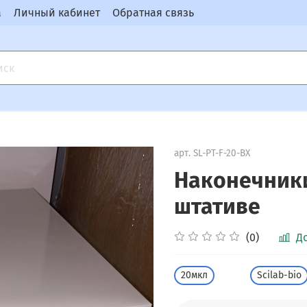
а
Личный кабинет
Обратная связь
арт.
SL-PT-F-20-ВХ
Наконечники
штативе
(0)
Д
20мкл
Scilab-bio