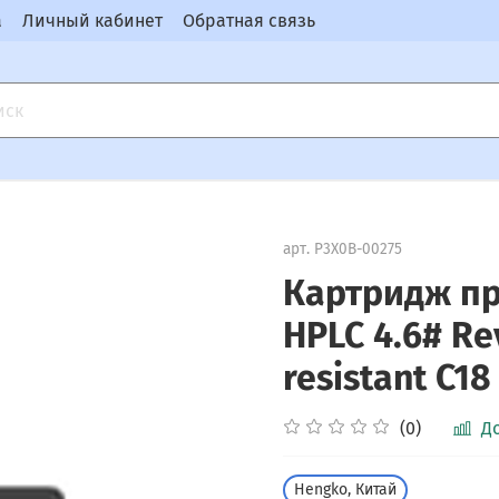
а
Личный кабинет
Обратная связь
арт.
P3X0B-00275
Картридж п
HPLC 4.6# Re
resistant C1
(0)
Д
Hengko, Китай