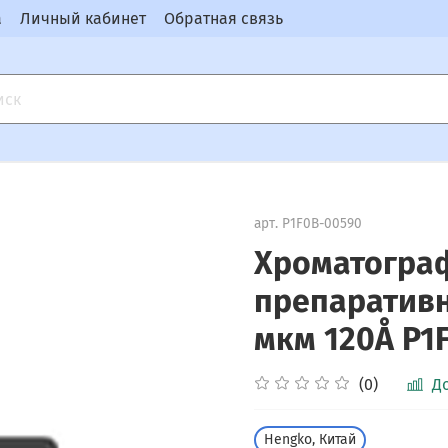
а
Личный кабинет
Обратная связь
арт.
P1F0B-00590
Хроматогра
препаративн
мкм 120Å P1
(0)
Д
Hengko, Китай