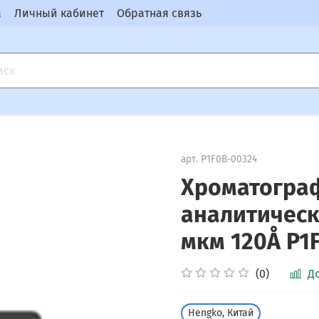
а
Личный кабинет
Обратная связь
арт.
P1F0B-00324
Хроматогра
аналитическ
мкм 120Å P1
(0)
Д
Hengko, Китай