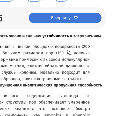
б
В корзину
ость жизни и сильная
устойчивость
к загрязнениям
анная с низкой площадью поверхности (200
о большим размером пор (150 Å), колонка
держание примесей с высокой молекулярной
ных матриц, снижая обратное давление и
 службы колонны. Идеально подходит для
образцов, таких как травяные экстракты.
улучшенная аналитическая пропускная способность
е низкого содержания углерода и
ой структуры пор обеспечивает умеренное
евых аналитов, что позволяет быстро
saponins и
phenolic
ие компоненты, как