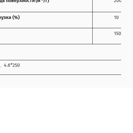
дь поверхности (м
/г)
200
рузка (%)
10
150
4.6*250
、