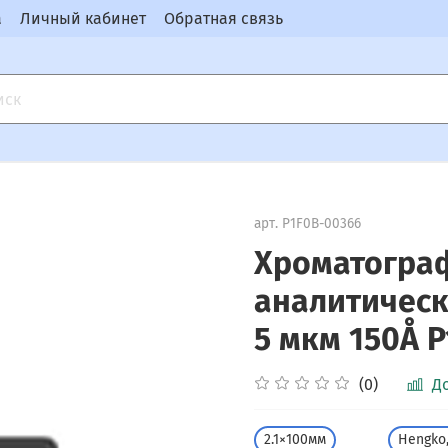
а
Личный кабинет
Обратная связь
арт.
P1F0B-00366
Хроматогра
аналитическ
5 мкм 150Å 
(0)
Д
2.1×100мм
Hengko,