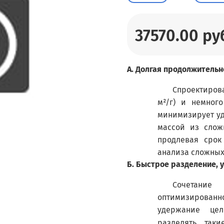
37570.00 ру
А.
Долгая продолжительн
Спроектиров
м²/г) и немног
минимизирует у
массой из слож
продлевая срок
анализа сложных 
Б.
Быстрое разделение, 
Сочетани
оптимизированн
удержание цел
разделять так