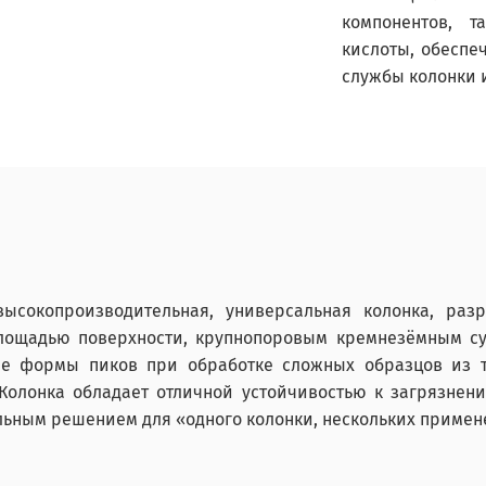
компонентов, 
кислоты, обеспе
службы колонки 
сокопроизводительная, универсальная колонка, раз
площадью поверхности, крупнопоровым кремнезёмным су
ые формы пиков при обработке сложных образцов из т
Колонка обладает отличной устойчивостью к загрязнен
еальным решением для «одного
к
олонки, нескольких приме