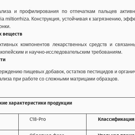
ализа и профилирования по отпечаткам пальцев актив
ia
miltiorrhiza
. Конструкция, устойчивая к загрязнению, эф
онки.
х веществ
ктивных компонентов лекарственных средств и связанны
копейским и научно-исследовательским требованиям.
сти
рждению пищевых добавок, остатков пестицидов и органиче
ализа при работе со сложными матрицами образцов.
кие характеристики продукции
C18-Pro
Классификация