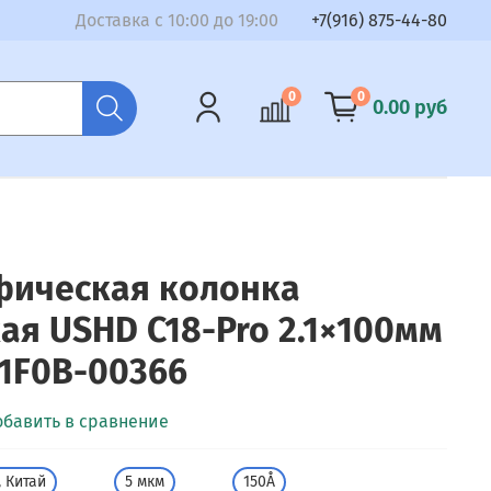
Доставка с 10:00 до 19:00
+7(916) 875-44-80
0
0
0.00 руб
фическая колонка
ая USHD C18-Pro 2.1×100мм
P1F0B-00366
обавить в сравнение
 Китай
5 мкм
150Å