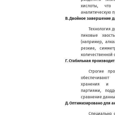
кислоты, что
аналитическую п
В.
Двойное завершение д
Технология 
пиковые хвост
(например, алка
резкие, симме
количественной 
Г.
Стабильная производит
Строгие пр
обеспечивают
хранения и п
партиями, под
сравнение данных
Д.
Оптимизировано для а
Специально 