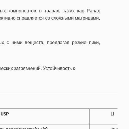
ных компонентов в травах, таких как
Panax
фективно справляется со сложными матрицами,
х с ними веществ, предлагая резкие пики,
ских загрязнений. Устойчивость к
 USP
L1
2