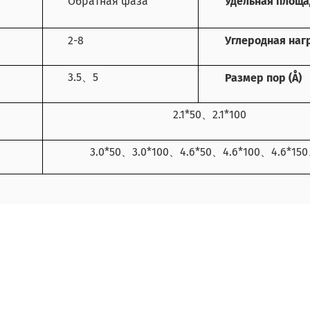
Обратная фаза
Удельная площа
2-8
Углеродная наг
3.5
5
、
Размер пор (Å)
2.1*50
2.1*100
、
3.0*50
3.0*100
4.6*50、4.6*100
4.6*150
、
、
、