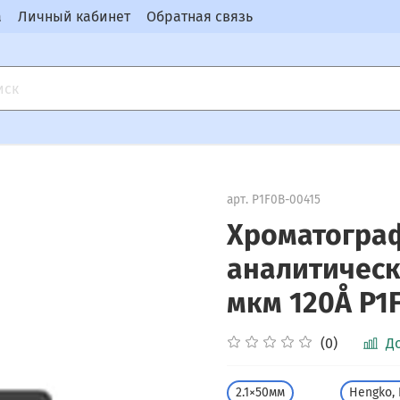
а
Личный кабинет
Обратная связь
арт.
P1F0B-00415
Хроматогра
аналитическ
мкм 120Å P1
(0)
Д
2.1×50мм
Hengko, 