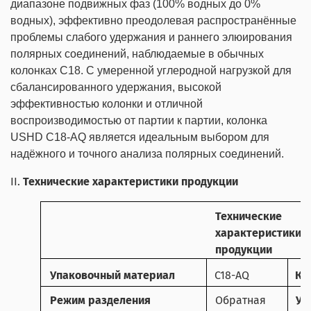
диапазоне подвижных фаз (100% водных до 0%
водных), эффективно преодолевая распространённые
проблемы слабого удержания и раннего элюирования
полярных соединений, наблюдаемые в обычных
колонках
C
18. С умеренной углеродной нагрузкой для
сбалансированного удержания, высокой
эффективностью колонки и отличной
воспроизводимостью от партии к партии, колонка
USHD
C
18-
AQ
является идеальным выбором для
надёжного и точного анализа полярных соединений.
II.
Технические характеристики продукции
Технические
характеристики
продукции
Упаковочный материал
C18-AQ
Кл
Режим разделения
Обратная
Уд