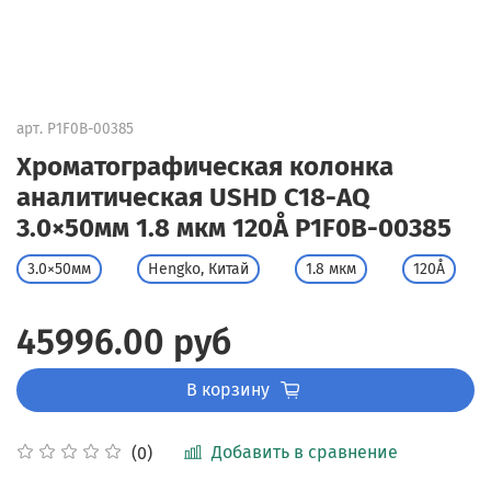
арт.
P1F0B-00385
Хроматографическая колонка
аналитическая USHD C18-AQ
3.0×50мм 1.8 мкм 120Å P1F0B-00385
3.0×50мм
Hengko, Китай
1.8 мкм
120Å
45996.00 руб
В корзину
Добавить в сравнение
(0)