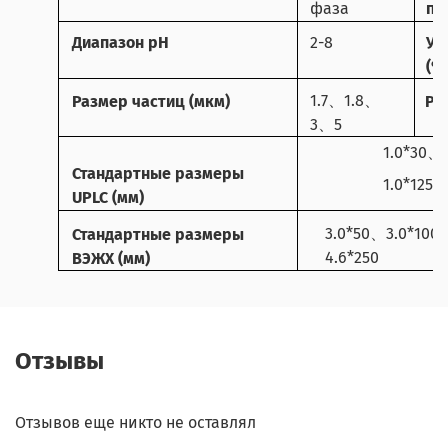
фаза
по
Диапазон pH
2-8
Уг
(%
1.7
1.8
Размер частиц (мкм)
Ра
、
、
3
5
、
1.0*30
、
Стандартные размеры
1.0*125
UPLC (мм)
3.0*50
3.0*100
Стандартные размеры
、
4.6*250
ВЭЖХ (мм)
Отзывы
Отзывов еще никто не оставлял